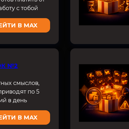
аботу с тобой
ЕЙТИ В MAX
К №2
тных смыслов,
приводят по 5
й в день
ЕЙТИ В MAX