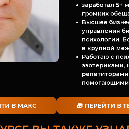
заработал 5+ м
громких обещ
Высшее бизнес
управления би
психологии. Б
в крупной ме
Работаю с пси
эзотериками, 
репетиторами,
помогающими 
ЙТИ В МАКС
🎁 ПЕРЕЙТИ В 