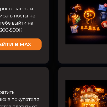
росто завести
исать посты не
тебе выйти на
 300-500К
ЕЙТИ В MAX
ратить
ка в покупателя,
отов платить от