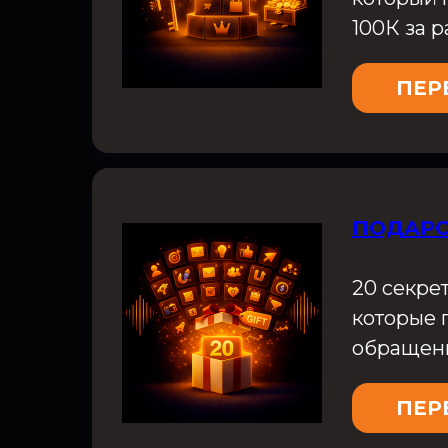
100К за р
ПЕР
ПОДАРО
20 секре
которые 
обращени
ПЕР