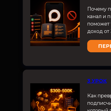
Почему п
канал и п
поможет 
доход от
ПЕР
3 УРОК
Как прев
подписчи
который г