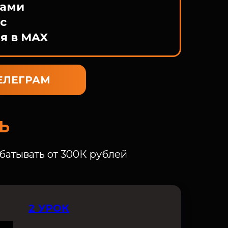
вами
с
я в MAX
ТЕЛЕГРАМ
Ь
абатывать от 300К рублей
2 УРОК