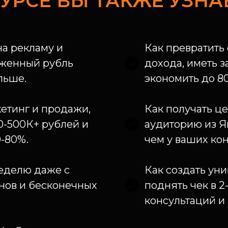
КУРСЕ ВЫ ТАКЖЕ УЗНА
на рекламу и
Как превратить 
оженный рубль
дохода, иметь з
льше.
экономить до 8
етинг и продажи,
Как получать ц
0-500К+ рублей и
аудиторию из Ян
0-80%.
чем у ваших ко
неделю даже с
Как создать ун
нов и бесконечных
поднять чек в 2
консультаций и