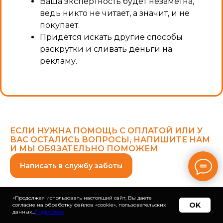
Ваша экспертность будет незаметна,
ведь никто не читает, а значит, и не
покупает.
Придётся искать другие способы
раскрутки и сливать деньги на
рекламу.
ЕСЛИ НУЖНА ПОМОЩЬ С ОПЛАТОЙ ИЛИ У
ВАС ОСТАЛИСЬ ВОПРОСЫ, НАПИШИТЕ НАМ
И МЫ ОБЯЗАТЕЛЬНО ПОМОЖЕМ
Написать в службу заботы
«Продолжая использовать настоящий сайт, Вы даете
OK
согласие на обработку файлов «cookie», пользовательских
ЧАСТЫЕ ВОПРОСЫ
данных…
Подробнее